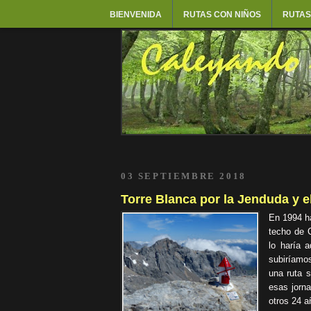
BIENVENIDA
RUTAS CON NIÑOS
RUTAS
03 SEPTIEMBRE 2018
Torre Blanca por la Jenduda y 
En 1994 ha
techo de C
lo haría 
subiríamo
una ruta s
esas jorn
otros 24 a