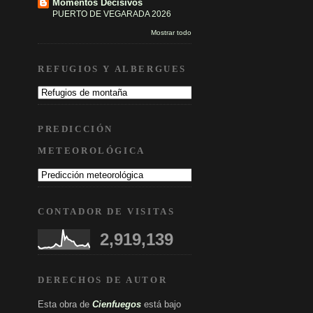
Momentos Decisivos
PUERTO DE VEGARADA 2026
Mostrar todo
REFUGIOS Y ALBERGUES
PREDICCIÓN
METEOROLÓGICA
CONTADOR DE VISITAS
2,919,139
DERECHOS DE AUTOR
Esta obra
de
Cienfuegos
está bajo