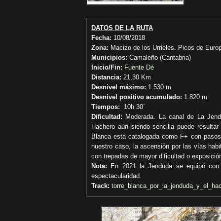
DATOS DE LA RUTA
Fecha:
10/08/2018
Zona:
Macizo de los Urrieles. Picos de Euro
Municipios:
Camaleño (Cantabria)
Inicio/Fin:
Fuente Dé
Distancia:
21,30 Km
Desnivel máximo:
1.530 m
Desnivel positivo acumulado:
1.820 m
Tiempos:
10h 30´
Dificultad:
Moderada. La canal de La Jendu
Hachero aún siendo sencilla puede resultar 
Blanca está catalogada como F+ con pasos a
nuestro caso, la ascensión por las vías hab
con trepadas de mayor dificultad o exposició
Nota:
En 2021 la Jenduda se equipó con e
espectacularidad.
Track:
torre_blanca_por_la_jenduda_y_el_ha