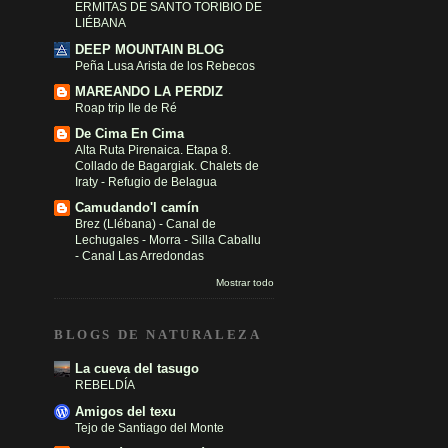
ERMITAS DE SANTO TORIBIO DE
LIÉBANA
DEEP MOUNTAIN BLOG
Peña Lusa Arista de los Rebecos
MAREANDO LA PERDIZ
Roap trip Ile de Ré
De Cima En Cima
Alta Ruta Pirenaica. Etapa 8.
Collado de Bagargiak. Chalets de
Iraty - Refugio de Belagua
Camudando'l camín
Brez (Llébana) - Canal de
Lechugales - Morra - Silla Caballu
- Canal Las Arredondas
Mostrar todo
BLOGS DE NATURALEZA
La cueva del tasugo
REBELDÍA
Amigos del texu
Tejo de Santiago del Monte